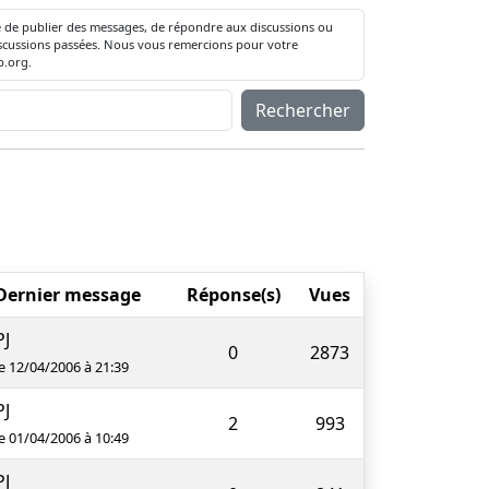
té de publier des messages, de répondre aux discussions ou
 discussions passées. Nous vous remercions pour votre
.org.
Rechercher
Dernier message
Réponse(s)
Vues
PJ
0
2873
le 12/04/2006 à 21:39
PJ
2
993
le 01/04/2006 à 10:49
PJ