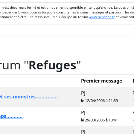
um est désormais fermé et est uniquement disponible en tant qu'archive. La possibili
ivée. Cependant, vous pouvez toujours consulter les anciens messages et parcourir les
ontinueront à être une ressource utile. L'équipe du forum
www.neronne.fr
et www.cdlb
orum "
Refuges
"
Premier message
PJ
es monstres...............
le 12/04/2006 à 21:39
PJ
..........
le 29/03/2006 à 13:41
PJ