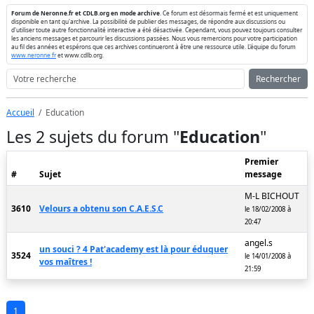
Forum de Neronne.fr et CDLB.org en mode archive
. Ce forum est désormais fermé et est uniquement
disponible en tant qu'archive. La possibilité de publier des messages, de répondre aux discussions ou
d'utiliser toute autre fonctionnalité interactive a été désactivée. Cependant, vous pouvez toujours consulter
les anciens messages et parcourir les discussions passées. Nous vous remercions pour votre participation
au fil des années et espérons que ces archives continueront à être une ressource utile. L'équipe du forum
www.neronne.fr
et www.cdlb.org.
Rechercher
Accueil
Education
Les 2 sujets du forum "
Education
"
Premier
#
Sujet
message
M-L BICHOUT
3610
Velours a obtenu son C.A.E.S.C
le 18/02/2008 à
20:47
angel.s
un souci ? 4 Pat'academy est là pour éduquer
3524
le 14/01/2008 à
vos maîtres !
21:59
1