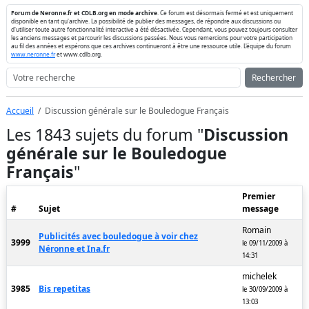
Forum de Neronne.fr et CDLB.org en mode archive
. Ce forum est désormais fermé et est uniquement
disponible en tant qu'archive. La possibilité de publier des messages, de répondre aux discussions ou
d'utiliser toute autre fonctionnalité interactive a été désactivée. Cependant, vous pouvez toujours consulter
les anciens messages et parcourir les discussions passées. Nous vous remercions pour votre participation
au fil des années et espérons que ces archives continueront à être une ressource utile. L'équipe du forum
www.neronne.fr
et www.cdlb.org.
Rechercher
Accueil
Discussion générale sur le Bouledogue Français
Les 1843 sujets du forum "
Discussion
générale sur le Bouledogue
Français
"
Premier
#
Sujet
message
Romain
Publicités avec bouledogue à voir chez
3999
le 09/11/2009 à
Néronne et Ina.fr
14:31
michelek
3985
Bis repetitas
le 30/09/2009 à
13:03