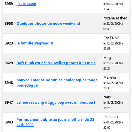
3959
j'suis cassé
le 01/07/2009 à
13:48
roxane et theo
3958
Quelques photos de notre week-end
le 30/06/2009 à
08:45
CAYENNE
3923
la famille s'agrandit!
le 15/03/2009 à
20:58
Mag
3629
Daft Punk est né! Nouvelles photos à 13 mois!
le 28/02/2008 à
22:27
Maréva
nouveau magazine sur les bouledogues "Saga
3948
le 17/05/2009 à
bouledogue"
20:30
Naïs
3947
Le nouveau clip d'Iggy pop avec un boubou !
le 16/05/2009 à
18:26
michelek
Permis chien publié au journal officiel du 22
3943
le 04/05/2009 à
avril 2009
22:00