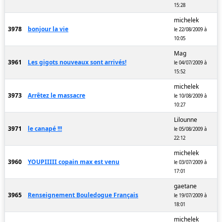
15:28
michelek
3978
bonjour la vie
le 22/08/2009 à
10:05
Mag
3961
Les gigots nouveaux sont arrivés!
le 04/07/2009 à
15:52
michelek
3973
Arrêtez le massacre
le 10/08/2009 à
10:27
Lilounne
3971
le canapé !!!
le 05/08/2009 à
22:12
michelek
3960
YOUPIIIII copain max est venu
le 03/07/2009 à
17:01
gaetane
3965
Renseignement Bouledogue Français
le 19/07/2009 à
18:01
michelek