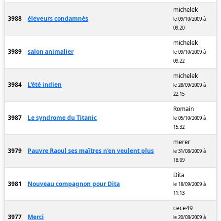
michelek
3988
éleveurs condamnés
le 09/10/2009 à
09:20
michelek
3989
salon animalier
le 09/10/2009 à
09:22
michelek
3984
L'été indien
le 28/09/2009 à
22:15
Romain
3987
Le syndrome du Titanic
le 05/10/2009 à
15:32
merer
3979
Pauvre Raoul ses maîtres n'en veulent plus
le 31/08/2009 à
18:09
Dita
3981
Nouveau compagnon pour Dita
le 18/09/2009 à
11:13
cece49
3977
Merci
le 20/08/2009 à