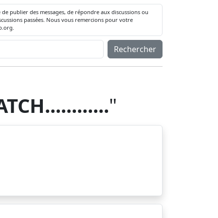
té de publier des messages, de répondre aux discussions ou
 discussions passées. Nous vous remercions pour votre
.org.
Rechercher
H............
"