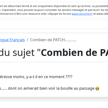
um est désormais fermé et est uniquement disponible en tant qu'archive. La possibili
ivée. Cependant, vous pouvez toujours consulter les anciens messages et parcourir les
ontinueront à être une ressource utile. L'équipe du forum
www.neronne.fr
et www.cdlb
dogue Français
Combien de PATCH............
u sujet "
Combien de PATC
resse moins, y-a-t-il en ce moment ????
..... dont on aimerait bien voir la bouille au passage