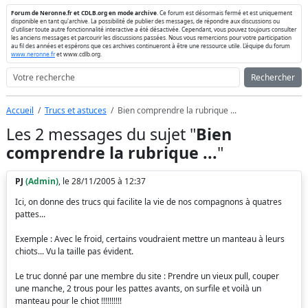
Forum de Neronne.fr et CDLB.org en mode archive
. Ce forum est désormais fermé et est uniquement
disponible en tant qu'archive. La possibilité de publier des messages, de répondre aux discussions ou
d'utiliser toute autre fonctionnalité interactive a été désactivée. Cependant, vous pouvez toujours consulter
les anciens messages et parcourir les discussions passées. Nous vous remercions pour votre participation
au fil des années et espérons que ces archives continueront à être une ressource utile. L'équipe du forum
www.neronne.fr
et www.cdlb.org.
Rechercher
Accueil
Trucs et astuces
Bien comprendre la rubrique ...
Les 2 messages du sujet "
Bien
comprendre la rubrique ...
"
PJ
(Admin)
, le 28/11/2005 à 12:37
Ici, on donne des trucs qui facilite la vie de nos compagnons à quatres
pattes...
Exemple : Avec le froid, certains voudraient mettre un manteau à leurs
chiots... Vu la taille pas évident.
Le truc donné par une membre du site : Prendre un vieux pull, couper
une manche, 2 trous pour les pattes avants, on surfile et voilà un
manteau pour le chiot !!!!!!!!!!