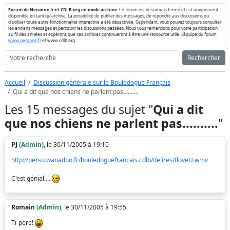
Forum de Neronne.fr et CDLB.org en mode archive
. Ce forum est désormais fermé et est uniquement
disponible en tant qu'archive. La possibilité de publier des messages, de répondre aux discussions ou
d'utiliser toute autre fonctionnalité interactive a été désactivée. Cependant, vous pouvez toujours consulter
les anciens messages et parcourir les discussions passées. Nous vous remercions pour votre participation
au fil des années et espérons que ces archives continueront à être une ressource utile. L'équipe du forum
www.neronne.fr
et www.cdlb.org.
Rechercher
Accueil
Discussion générale sur le Bouledogue Français
Qui a dit que nos chiens ne parlent pas..........
Les 15 messages du sujet "
Qui a dit
que nos chiens ne parlent pas..........
"
PJ
(Admin)
, le 30/11/2005 à 19:10
http://perso.wanadoo.fr/bouledoguefrancais.cdlb/delires/IloveU.wmv
C'est génial....
Romain
(Admin)
, le 30/11/2005 à 19:55
Ti-père!