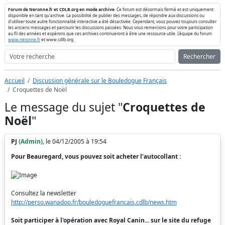
Forum de Neronne.fr et CDLB.org en mode archive
. Ce forum est désormais fermé et est uniquement
disponible en tant qu'archive. La possibilité de publier des messages, de répondre aux discussions ou
d'utiliser toute autre fonctionnalité interactive a été désactivée. Cependant, vous pouvez toujours consulter
les anciens messages et parcourir les discussions passées. Nous vous remercions pour votre participation
au fil des années et espérons que ces archives continueront à être une ressource utile. L'équipe du forum
www.neronne.fr
et www.cdlb.org.
Rechercher
Accueil
Discussion générale sur le Bouledogue Français
Croquettes de Noël
Le message du sujet "
Croquettes de
Noël
"
PJ
(Admin)
, le 04/12/2005 à 19:54
Pour Beauregard, vous pouvez soit acheter l'autocollant :
Consultez la newsletter
http://perso.wanadoo.fr/bouledoguefrancais.cdlb/news.htm
Soit participer à l'opération avec Royal Canin... sur le site du refuge