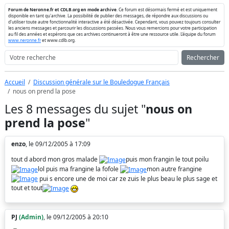
Forum de Neronne.fr et CDLB.org en mode archive
. Ce forum est désormais fermé et est uniquement
disponible en tant qu'archive. La possibilité de publier des messages, de répondre aux discussions ou
d'utiliser toute autre fonctionnalité interactive a été désactivée. Cependant, vous pouvez toujours consulter
les anciens messages et parcourir les discussions passées. Nous vous remercions pour votre participation
au fil des années et espérons que ces archives continueront à être une ressource utile. L'équipe du forum
www.neronne.fr
et www.cdlb.org.
Rechercher
Accueil
Discussion générale sur le Bouledogue Français
nous on prend la pose
Les 8 messages du sujet "
nous on
prend la pose
"
enzo
, le 09/12/2005 à 17:09
tout d abord mon gros malade
puis mon frangin le tout poilu
lol puis ma frangine la fofole
mon autre frangine
pui s encore une de moi car ze zuis le plus beau le plus sage et
tout et tout
PJ
(Admin)
, le 09/12/2005 à 20:10