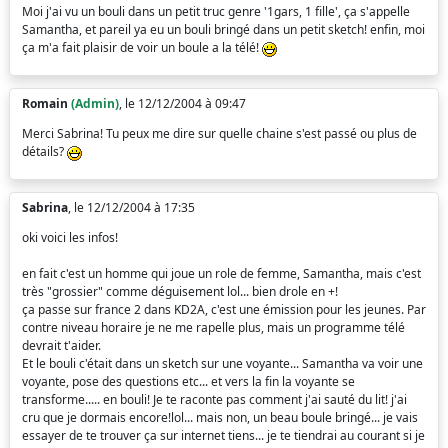
Moi j'ai vu un bouli dans un petit truc genre '1gars, 1 fille', ça s'appelle
Samantha, et pareil ya eu un bouli bringé dans un petit sketch! enfin, moi
ça m'a fait plaisir de voir un boule a la télé!
Romain
(Admin)
, le 12/12/2004 à 09:47
Merci Sabrina! Tu peux me dire sur quelle chaine s'est passé ou plus de
détails?
Sabrina
, le 12/12/2004 à 17:35
oki voici les infos!
en fait c'est un homme qui joue un role de femme, Samantha, mais c'est
très "grossier" comme déguisement lol... bien drole en +!
ça passe sur france 2 dans KD2A, c'est une émission pour les jeunes. Par
contre niveau horaire je ne me rapelle plus, mais un programme télé
devrait t'aider.
Et le bouli c'était dans un sketch sur une voyante... Samantha va voir une
voyante, pose des questions etc... et vers la fin la voyante se
transforme..... en bouli! Je te raconte pas comment j'ai sauté du lit! j'ai
cru que je dormais encore!lol... mais non, un beau boule bringé... je vais
essayer de te trouver ça sur internet tiens... je te tiendrai au courant si je