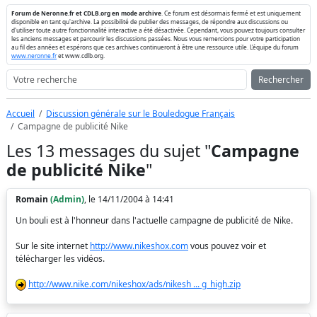
Forum de Neronne.fr et CDLB.org en mode archive
. Ce forum est désormais fermé et est uniquement
disponible en tant qu'archive. La possibilité de publier des messages, de répondre aux discussions ou
d'utiliser toute autre fonctionnalité interactive a été désactivée. Cependant, vous pouvez toujours consulter
les anciens messages et parcourir les discussions passées. Nous vous remercions pour votre participation
au fil des années et espérons que ces archives continueront à être une ressource utile. L'équipe du forum
www.neronne.fr
et www.cdlb.org.
Rechercher
Accueil
Discussion générale sur le Bouledogue Français
Campagne de publicité Nike
Les 13 messages du sujet "
Campagne
de publicité Nike
"
Romain
(Admin)
, le 14/11/2004 à 14:41
Un bouli est à l'honneur dans l'actuelle campagne de publicité de Nike.
Sur le site internet
http://www.nikeshox.com
vous pouvez voir et
télécharger les vidéos.
http://www.nike.com/nikeshox/ads/nikesh ... g_high.zip