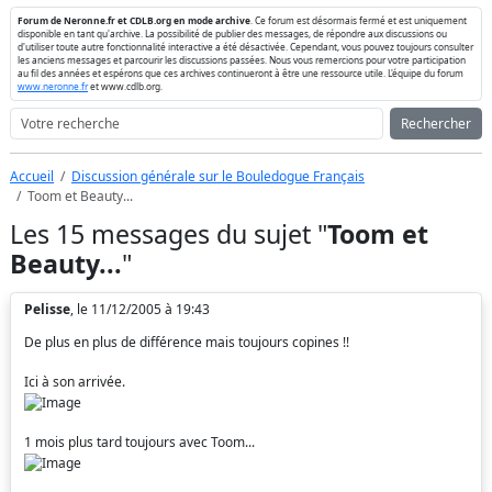
Forum de Neronne.fr et CDLB.org en mode archive
. Ce forum est désormais fermé et est uniquement
disponible en tant qu'archive. La possibilité de publier des messages, de répondre aux discussions ou
d'utiliser toute autre fonctionnalité interactive a été désactivée. Cependant, vous pouvez toujours consulter
les anciens messages et parcourir les discussions passées. Nous vous remercions pour votre participation
au fil des années et espérons que ces archives continueront à être une ressource utile. L'équipe du forum
www.neronne.fr
et www.cdlb.org.
Rechercher
Accueil
Discussion générale sur le Bouledogue Français
Toom et Beauty...
Les 15 messages du sujet "
Toom et
Beauty...
"
Pelisse
, le 11/12/2005 à 19:43
De plus en plus de différence mais toujours copines !!
Ici à son arrivée.
1 mois plus tard toujours avec Toom...