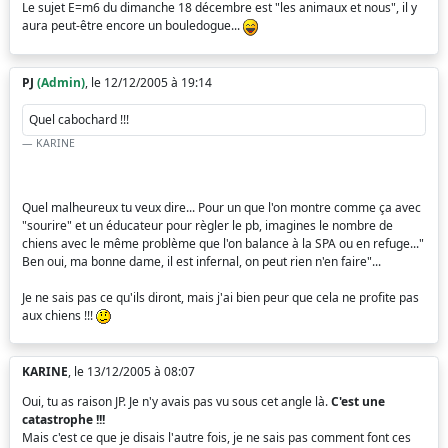
Le sujet E=m6 du dimanche 18 décembre est "les animaux et nous", il y
aura peut-être encore un bouledogue...
PJ
(Admin)
, le 12/12/2005 à 19:14
Quel cabochard !!!
KARINE
Quel malheureux tu veux dire... Pour un que l'on montre comme ça avec
"sourire" et un éducateur pour règler le pb, imagines le nombre de
chiens avec le même problème que l'on balance à la SPA ou en refuge..."
Ben oui, ma bonne dame, il est infernal, on peut rien n'en faire"...
Je ne sais pas ce qu'ils diront, mais j'ai bien peur que cela ne profite pas
aux chiens !!!
KARINE
, le 13/12/2005 à 08:07
Oui, tu as raison JP. Je n'y avais pas vu sous cet angle là.
C'est une
catastrophe !!!
Mais c'est ce que je disais l'autre fois, je ne sais pas comment font ces