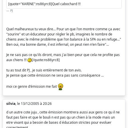
[quote="KARINE":ns86yrc8]Quel cabochard !!!
PJ
Quel malheureux tu veux dire... Pour un que l'on montre comme ça avec
"sourire" et un éducateur pour règler le pb, imagines le nombre de
chiens avec le même problème que l'on balance à la SPA ou en refuge..."
Ben oui, ma bonne dame, il est infernal, on peut rien n'en faire"...
Je ne sais pas ce qu'ils diront, mais j'ai bien peur que cela ne profite pas
aux chiens !!!
[/quote:ns86yrc8]
tu as tout dit PJ , je suis entièrement de ton avis.
Je pense que cette émission ne sera pas sans conséquence ...
moi ce genre d'émission me fait
silvia
, le 13/12/2005 à 20:26
d un autre cote juju , cette émission montrera aussi aux gens ce qu il ne
faut pas faire et que le bouli n est pas qu un chien à la mode mais un
etre vivant qui a besoin de bases d éducation strictes pour evoluer
correctement .