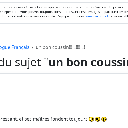
um est désormais fermé et est uniquement disponible en tant qu'archive. La possibili
ivée. Cependant, vous pouvez toujours consulter les anciens messages et parcourir les
ontinueront à être une ressource utile. L'équipe du forum
www.neronne.fr
et www.cdlb
dogue Français
un bon coussin!!!!!!!!!!!!!!
u sujet "
un bon coussin!!!
teressant, et ses maîtres fondent toujours