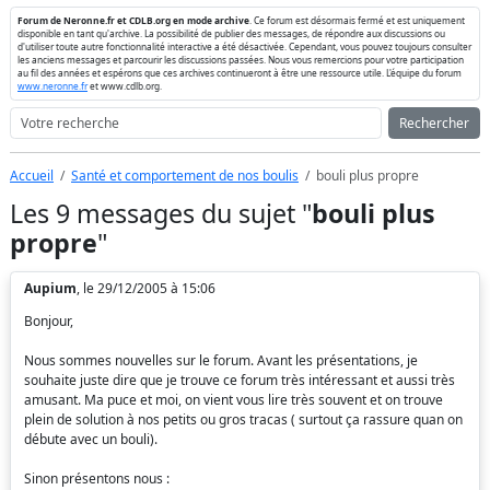
Forum de Neronne.fr et CDLB.org en mode archive
. Ce forum est désormais fermé et est uniquement
disponible en tant qu'archive. La possibilité de publier des messages, de répondre aux discussions ou
d'utiliser toute autre fonctionnalité interactive a été désactivée. Cependant, vous pouvez toujours consulter
les anciens messages et parcourir les discussions passées. Nous vous remercions pour votre participation
au fil des années et espérons que ces archives continueront à être une ressource utile. L'équipe du forum
www.neronne.fr
et www.cdlb.org.
Rechercher
Accueil
Santé et comportement de nos boulis
bouli plus propre
Les 9 messages du sujet "
bouli plus
propre
"
Aupium
, le 29/12/2005 à 15:06
Bonjour,
Nous sommes nouvelles sur le forum. Avant les présentations, je
souhaite juste dire que je trouve ce forum très intéressant et aussi très
amusant. Ma puce et moi, on vient vous lire très souvent et on trouve
plein de solution à nos petits ou gros tracas ( surtout ça rassure quan on
débute avec un bouli).
Sinon présentons nous :