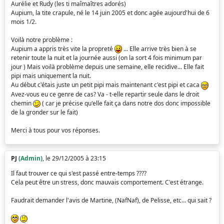
Aurélie et Rudy (les ti maîmaîtres adorés)
Aupium, la tite crapule, né le 14 juin 2005 et donc agée aujourd'hui de 6
mois 1/2.
Voilà notre problème :
Aupium a appris très vite la propreté
... Elle arrive très bien à se
retenir toute la nuit et la journée aussi (on la sort 4 fois minimum par
jour ) Mais voilà problème depuis une semaine, elle recidive... Elle fait
pipi mais uniquement la nuit.
Au début c'étais juste un petit pipi mais maintenant c'est pipi et caca
Avez-vous eu ce genre de cas? Va - t-elle repartir seule dans le droit
chemin
( car je précise qu'elle fait ça dans notre dos donc impossible
de la gronder sur le fait)
Merci à tous pour vos réponses.
PJ
(Admin)
, le 29/12/2005 à 23:15
Il faut trouver ce qui s'est passé entre-temps ????
Cela peut être un stress, donc mauvais comportement. C'est étrange.
Faudrait demander l'avis de Martine, (NafNaf), de Pelisse, etc... qui sait ?