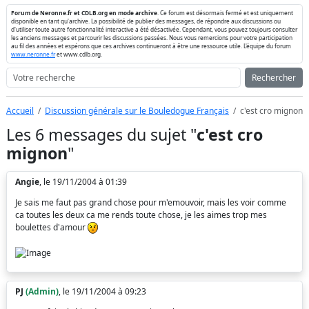
Forum de Neronne.fr et CDLB.org en mode archive
. Ce forum est désormais fermé et est uniquement
disponible en tant qu'archive. La possibilité de publier des messages, de répondre aux discussions ou
d'utiliser toute autre fonctionnalité interactive a été désactivée. Cependant, vous pouvez toujours consulter
les anciens messages et parcourir les discussions passées. Nous vous remercions pour votre participation
au fil des années et espérons que ces archives continueront à être une ressource utile. L'équipe du forum
www.neronne.fr
et www.cdlb.org.
Rechercher
Accueil
Discussion générale sur le Bouledogue Français
c'est cro mignon
Les 6 messages du sujet "
c'est cro
mignon
"
Angie
, le 19/11/2004 à 01:39
Je sais me faut pas grand chose pour m'emouvoir, mais les voir comme
ca toutes les deux ca me rends toute chose, je les aimes trop mes
boulettes d'amour
PJ
(Admin)
, le 19/11/2004 à 09:23