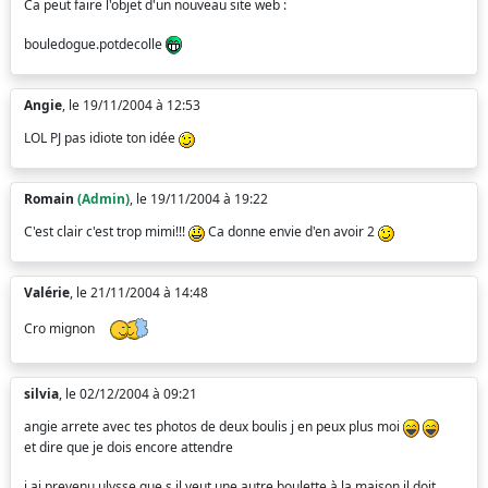
Ca peut faire l'objet d'un nouveau site web :
bouledogue.potdecolle
Angie
, le 19/11/2004 à 12:53
LOL PJ pas idiote ton idée
Romain
(Admin)
, le 19/11/2004 à 19:22
C'est clair c'est trop mimi!!!
Ca donne envie d'en avoir 2
Valérie
, le 21/11/2004 à 14:48
Cro mignon
silvia
, le 02/12/2004 à 09:21
angie arrete avec tes photos de deux boulis j en peux plus moi
et dire que je dois encore attendre
j ai prevenu ulysse que s il veut une autre boulette à la maison il doit