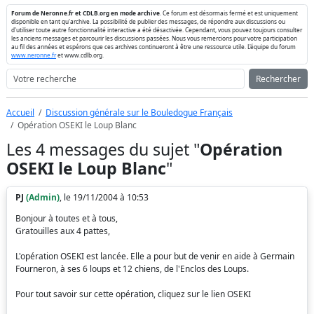
Forum de Neronne.fr et CDLB.org en mode archive
. Ce forum est désormais fermé et est uniquement
disponible en tant qu'archive. La possibilité de publier des messages, de répondre aux discussions ou
d'utiliser toute autre fonctionnalité interactive a été désactivée. Cependant, vous pouvez toujours consulter
les anciens messages et parcourir les discussions passées. Nous vous remercions pour votre participation
au fil des années et espérons que ces archives continueront à être une ressource utile. L'équipe du forum
www.neronne.fr
et www.cdlb.org.
Rechercher
Accueil
Discussion générale sur le Bouledogue Français
Opération OSEKI le Loup Blanc
Les 4 messages du sujet "
Opération
OSEKI le Loup Blanc
"
PJ
(Admin)
, le 19/11/2004 à 10:53
Bonjour à toutes et à tous,
Gratouilles aux 4 pattes,
L'opération OSEKI est lancée. Elle a pour but de venir en aide à Germain
Fourneron, à ses 6 loups et 12 chiens, de l'Enclos des Loups.
Pour tout savoir sur cette opération, cliquez sur le lien OSEKI