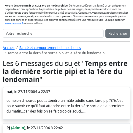
Forum de Neronne.fr et CDLB.org en mode archive
. Ce forum est désormais fermé et est uniquement
disponible en tant qu'archive. La possibilité de publier des messages, de répondre aux discussions ou
d'utiliser toute autre fonctionnalité interactive a été désactivée. Cependant, vous pouvez toujours consulter
les anciens messages et parcourir les discussions passées. Nous vous remercions pour votre participation
au fil des années et espérons que ces archives continueront à être une ressource utile. L'équipe du forum
www.neronne.fr
et www.cdlb.org.
Rechercher
Accueil
Santé et comportement de nos boulis
Temps entre la dernière sortie pipi et la 1ère du lendemain
Les 6 messages du sujet "
Temps entre
la dernière sortie pipi et la 1ère du
lendemain
"
nat
, le 27/11/2004 à 22:37
combien d'heures peut attendre un mâle adulte sans faire pipi????c'est
pour savoir ce qu'il faut attendre entre la dernière sortie et la première
du matin...car des fois on se fait trop de souci.....
PJ
(Admin)
, le 27/11/2004 à 22:42