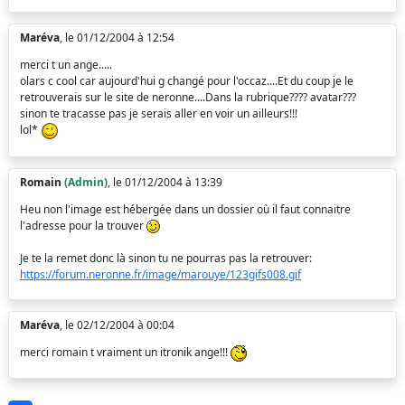
Maréva
, le 01/12/2004 à 12:54
merci t un ange.....
olars c cool car aujourd'hui g changé pour l'occaz....Et du coup je le
retrouverais sur le site de neronne....Dans la rubrique???? avatar???
sinon te tracasse pas je serais aller en voir un ailleurs!!!
lol*
Romain
(Admin)
, le 01/12/2004 à 13:39
Heu non l'image est hébergée dans un dossier où il faut connaitre
l'adresse pour la trouver
Je te la remet donc là sinon tu ne pourras pas la retrouver:
https://forum.neronne.fr/image/marouye/123gifs008.gif
Maréva
, le 02/12/2004 à 00:04
merci romain t vraiment un itronik ange!!!