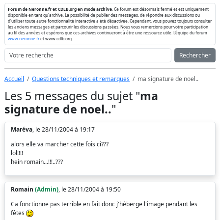
Forum de Neronne.fr et CDLB.org en mode archive
. Ce forum est désormais fermé et est uniquement
disponible en tant qu'archive. La possibilité de publier des messages, de répondre aux discussions ou
d'utiliser toute autre fonctionnalité interactive a été désactivée. Cependant, vous pouvez toujours consulter
les anciens messages et parcourir les discussions passées. Nous vous remercions pour votre participation
au fil des années et espérons que ces archives continueront à être une ressource utile. L'équipe du forum
www.neronne.fr
et www.cdlb.org.
Rechercher
Accueil
Questions techniques et remarques
ma signature de noel..
Les 5 messages du sujet "
ma
signature de noel..
"
Maréva
, le 28/11/2004 à 19:17
alors elle va marcher cette fois ci???
lol!!!!
hein romain...!!!..???
Romain
(Admin)
, le 28/11/2004 à 19:50
Ca fonctionne pas terrible en fait donc j'héberge l'image pendant les
fêtes