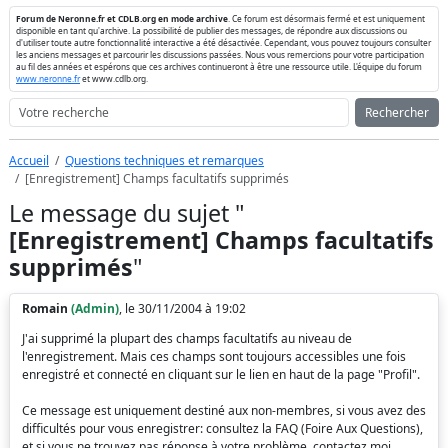
Forum de Neronne.fr et CDLB.org en mode archive
. Ce forum est désormais fermé et est uniquement
disponible en tant qu'archive. La possibilité de publier des messages, de répondre aux discussions ou
d'utiliser toute autre fonctionnalité interactive a été désactivée. Cependant, vous pouvez toujours consulter
les anciens messages et parcourir les discussions passées. Nous vous remercions pour votre participation
au fil des années et espérons que ces archives continueront à être une ressource utile. L'équipe du forum
www.neronne.fr
et www.cdlb.org.
Rechercher
Accueil
Questions techniques et remarques
[Enregistrement] Champs facultatifs supprimés
Le message du sujet "
[Enregistrement] Champs facultatifs
supprimés
"
Romain
(Admin)
, le 30/11/2004 à 19:02
J'ai supprimé la plupart des champs facultatifs au niveau de
l'enregistrement. Mais ces champs sont toujours accessibles une fois
enregistré et connecté en cliquant sur le lien en haut de la page "Profil".
Ce message est uniquement destiné aux non-membres, si vous avez des
difficultés pour vous enregistrer: consultez la FAQ (Foire Aux Questions),
et si vous ne trouvez pas réponse à votre problème, contactez moi...