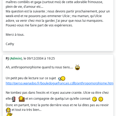
maîtres comblés et gaga (surtout moi) de cette adorable frimousse,
plein de vie, d'amour etc...
Ma question est la suivante ; nous devons partir prochainement, pour un
week-end et ne pouvons pas emmener Ulcie ; ma maman, qu'Ulcie
adore, va venir chez moi la garder. J'ai peur que nous lui manquions.
Pouvez-vous me faire part de vos expériences.
Merci à tous.
Cathy
PJ
(Admin)
, le 09/12/2004 à 19:25
Ah, anthropomorphisme quand tu nous tiens....
Un petit peu de lecture sur ce sujet
http://perso.wanadoo.fr/bouledoguefrancais.cdlb/anthropomorphisme.htm
Ne tombez pas dans l'excès et n'ayez aucune crainte. Ulcie va être chez
elle
et en compagnie de quelqu'un qu'elle connait
Donc en partant, tirez la porte derrière vous et ne lui dites pas au revoir
et tout ira très bien...