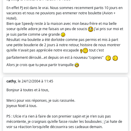
En effet PJ est dans le vrai. Nous sommes recemment partis 10 jours en
vacances et nous ne pouvions pas enmener notre boulette (Avion +
Hotel).
Bien que Speedy reste à la maison avec mon beau-frère et ma belle
soeur qu'elle adore je me faisais un peu de soucis
J'ai pris sur moi et
je suis partie comme une grande
Résultat: ma boulette a été dorlotée comme pas permis et mis à part
une petite bouderie de 2 jours à notre retour, histoire de nous montrer
qu'elle n'avait pas appréciée notre escapade
tout c'est
parfaitement déroulé...et depuis on est à nouveau "copines"
Alors je crois que tu peux partir tranquille
cathy
, le 24/12/2004 à 11:45
Bonjour à toutes et à tous,
Merci pour vos réponses, je suis rassurée.
Joyeux Noël à tous.
PS : Ulcie n'a rien à faire de son premier sapin et je n'en suis pas
mécontente, je craignais qu'elle fasse rouler les bouboules ; j'ai hate de
voir sa réaction lorsqu'elle découvrira ses cadeaux demain.