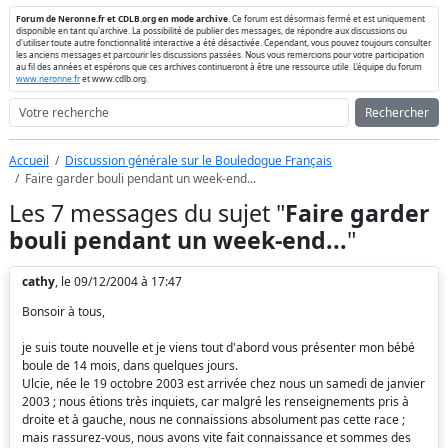
Forum de Neronne.fr et CDLB.org en mode archive
. Ce forum est désormais fermé et est uniquement
disponible en tant qu'archive. La possibilité de publier des messages, de répondre aux discussions ou
d'utiliser toute autre fonctionnalité interactive a été désactivée. Cependant, vous pouvez toujours consulter
les anciens messages et parcourir les discussions passées. Nous vous remercions pour votre participation
au fil des années et espérons que ces archives continueront à être une ressource utile. L'équipe du forum
www.neronne.fr
et www.cdlb.org.
Rechercher
Accueil
Discussion générale sur le Bouledogue Français
Faire garder bouli pendant un week-end...
Les 7 messages du sujet "
Faire garder
bouli pendant un week-end...
"
cathy
, le 09/12/2004 à 17:47
Bonsoir à tous,
je suis toute nouvelle et je viens tout d'abord vous présenter mon bébé
boule de 14 mois, dans quelques jours.
Ulcie, née le 19 octobre 2003 est arrivée chez nous un samedi de janvier
2003 ; nous étions très inquiets, car malgré les renseignements pris à
droite et à gauche, nous ne connaissions absolument pas cette race ;
mais rassurez-vous, nous avons vite fait connaissance et sommes des