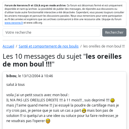
Forum de Neronne.fr et CDLB.org en mode archive
. Ce forum est désormais fermé et est uniquement
disponible en tant qu'archive. La possibilité de publier des messages, de répondre aux discussions ou
d'utiliser toute autre fonctionnalité interactive a été désactivée. Cependant, vous pouvez toujours consulter
les anciens messages et parcourir les discussions passées. Nous vous remercions pour votre participation
au fil des années et espérons que ces archives continueront à être une ressource utile. L'équipe du forum
www.neronne.fr
et www.cdlb.org.
Rechercher
Accueil
Santé et comportement de nos boulis
les oreilles de mon boul !!!
Les 10 messages du sujet "
les oreilles
de mon boul !!!
"
bibou
, le 13/12/2004 à 10:46
salut à tous
voila j'ai un petit soucis avec mon boul :
IL N'A PAS LES OREILLES DROITE !!!! à 11 mois!!! , suis deprimé !!!!
mais j'l'aime quand meme !!! j'ai essayé la poudre de cartillage mais je
n'y crois pas, je pense que je suis un cas a part
mais bon pas de
solution !!! si quelqu'un a une idee ou soluce pour lui faire redresser, je
ne voudrais pas l'operer