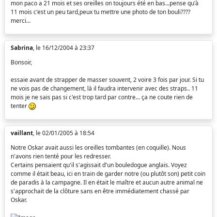
mon paco a 21 mois et ses oreilles on toujours été en bas...pense qu'à
11 mois c'est un peu tard,peux tu mettre une photo de ton bouli????
merci...
Sabrina
, le 16/12/2004 à 23:37
Bonsoir,
essaie avant de strapper de masser souvent, 2 voire 3 fois par jour. Si tu
ne vois pas de changement, là il faudra intervenir avec des straps.. 11
mois je ne sais pas si c'est trop tard par contre... ça ne coute rien de
tenter
vaillant
, le 02/01/2005 à 18:54
Notre Oskar avait aussi les oreilles tombantes (en coquille). Nous
n'avons rien tenté pour les redresser.
Certains pensaient qu'il s'agissait d'un bouledogue anglais. Voyez
comme il était beau, ici en train de garder notre (ou plutôt son) petit coin
de paradis à la campagne. Il en était le maître et aucun autre animal ne
s'approchait de la clôture sans en être immédiatement chassé par
Oskar.