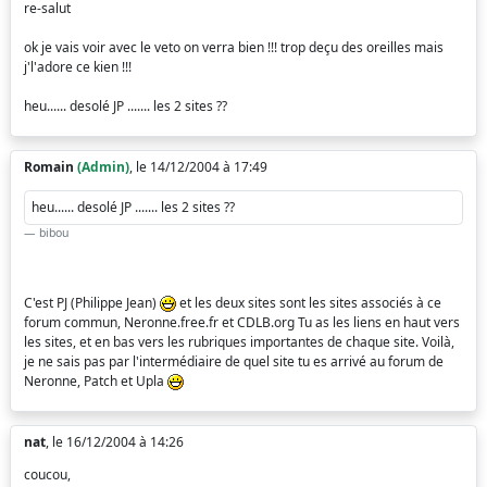
re-salut
ok je vais voir avec le veto on verra bien !!! trop deçu des oreilles mais
j'l'adore ce kien !!!
heu...... desolé JP ....... les 2 sites ??
Romain
(Admin)
, le 14/12/2004 à 17:49
heu...... desolé JP ....... les 2 sites ??
bibou
C'est PJ (Philippe Jean)
et les deux sites sont les sites associés à ce
forum commun, Neronne.free.fr et CDLB.org Tu as les liens en haut vers
les sites, et en bas vers les rubriques importantes de chaque site. Voilà,
je ne sais pas par l'intermédiaire de quel site tu es arrivé au forum de
Neronne, Patch et Upla
nat
, le 16/12/2004 à 14:26
coucou,