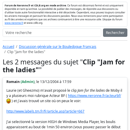
Forum de Neronne.fr et CDLB.org en mode archive
. Ce forum est désormais fermé et est uniquement
disponible en tant qu'archive. La possibilité de publier des messages, de répondre aux discussions ou
d'utiliser toute autre fonctionnalité interactive a été désactivée. Cependant, vous pouvez toujours consulter
les anciens messages et parcourir les discussions passées. Nous vous remercions pour votre participation
au fil des années et espérons que ces archives continueront à être une ressource utile. L'équipe du forum
www.neronne.fr
et www.cdlb.org.
Rechercher
Accueil
Discussion générale sur le Bouledogue Français
Clip "Jam for the ladies"
Les 2 messages du sujet "
Clip "Jam for
the ladies"
"
Romain
(Admin)
, le 13/12/2004 à 17:59
Laurie (et Gheezmo) m'avait proposé le clip
Jam for the ladies
de Moby il
y a plusieurs moi rubrique Acteur BF (
https://www.neronne.fr/acteurbf/
) et j'avais trouvé un site où on peux le voir:
http://www.labels.tm.fr/fr/article.asp?article=667
J'ai selectionné la version HIGH de Windows Media Player, les boulis
apparaissent au bout de 1min 50 environ (vous pouvez passer le début