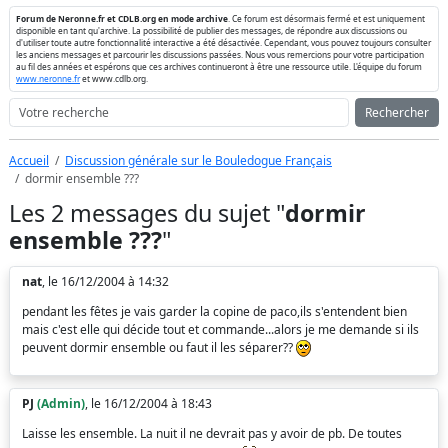
Forum de Neronne.fr et CDLB.org en mode archive
. Ce forum est désormais fermé et est uniquement
disponible en tant qu'archive. La possibilité de publier des messages, de répondre aux discussions ou
d'utiliser toute autre fonctionnalité interactive a été désactivée. Cependant, vous pouvez toujours consulter
les anciens messages et parcourir les discussions passées. Nous vous remercions pour votre participation
au fil des années et espérons que ces archives continueront à être une ressource utile. L'équipe du forum
www.neronne.fr
et www.cdlb.org.
Rechercher
Accueil
Discussion générale sur le Bouledogue Français
dormir ensemble ???
Les 2 messages du sujet "
dormir
ensemble ???
"
nat
, le 16/12/2004 à 14:32
pendant les fêtes je vais garder la copine de paco,ils s'entendent bien
mais c'est elle qui décide tout et commande...alors je me demande si ils
peuvent dormir ensemble ou faut il les séparer??
PJ
(Admin)
, le 16/12/2004 à 18:43
Laisse les ensemble. La nuit il ne devrait pas y avoir de pb. De toutes