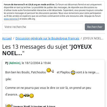
Forum de Neronne.fr et CDLB.org en mode archive
. Ce forum est désormais fermé et est uniquement
disponible en tant qu'archive. La possibilité de publier des messages, de répondre aux discussions ou
d'utiliser toute autre fonctionnalité interactive a été désactivée. Cependant, vous pouvez toujours consulter
les anciens messages et parcourir les discussions passées. Nous vous remercions pour votre participation
au fil des années et espérons que ces archives continueront à être une ressource utile. L'équipe du forum
www.neronne.fr
et www.cdlb.org.
Rechercher
Accueil
Discussion générale sur le Bouledogue Français
JOYEUX NOEL...
Les 13 messages du sujet "
JOYEUX
NOEL...
"
PJ
(Admin)
, le 18/12/2004 à 19:44
Bon ben les Boulis, Patchoulou
et Plaplou
vont à la neige.....
:pile:
Comme on ne pourra pas vous le dire ce soir là, on prend un peu
d'avance..
Joyeux Noël à toutes et à tous,