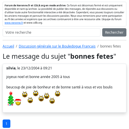
Forum de Neronne.fr et CDLB.org en mode archive
. Ce forum est désormais fermé et est uniquement
disponible en tant qu'archive. La possibilité de publier des messages, de répondre aux discussions ou
d'utiliser toute autre fonctionnalité interactive a été désactivée. Cependant, vous pouvez toujours consulter
les anciens messages et parcourir les discussions passées. Nous vous remercions pour votre participation
au fil des années et espérons que ces archives continueront à être une ressource utile. L'équipe du forum
www.neronne.fr
et www.cdlb.org.
Rechercher
Accueil
Discussion générale sur le Bouledogue Français
bonnes fetes
Le message du sujet "
bonnes fetes
"
silvia
, le 23/12/2004 à 09:21
joyeux noel et bonne année 2005 à tous
beucoup de joie de bonheur et de bonne santé à vous et vos boulis
1