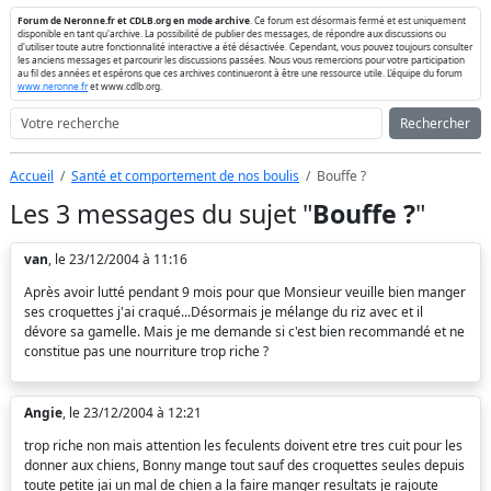
Forum de Neronne.fr et CDLB.org en mode archive
. Ce forum est désormais fermé et est uniquement
disponible en tant qu'archive. La possibilité de publier des messages, de répondre aux discussions ou
d'utiliser toute autre fonctionnalité interactive a été désactivée. Cependant, vous pouvez toujours consulter
les anciens messages et parcourir les discussions passées. Nous vous remercions pour votre participation
au fil des années et espérons que ces archives continueront à être une ressource utile. L'équipe du forum
www.neronne.fr
et www.cdlb.org.
Rechercher
Accueil
Santé et comportement de nos boulis
Bouffe ?
Les 3 messages du sujet "
Bouffe ?
"
van
, le 23/12/2004 à 11:16
Après avoir lutté pendant 9 mois pour que Monsieur veuille bien manger
ses croquettes j'ai craqué...Désormais je mélange du riz avec et il
dévore sa gamelle. Mais je me demande si c'est bien recommandé et ne
constitue pas une nourriture trop riche ?
Angie
, le 23/12/2004 à 12:21
trop riche non mais attention les feculents doivent etre tres cuit pour les
donner aux chiens, Bonny mange tout sauf des croquettes seules depuis
toute petite jai un mal de chien a la faire manger resultats je rajoute