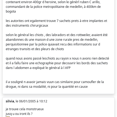
contenant environ 400gr d heroine, selon le générl ruben C arillo,
commandant de la police metropolitaine de medellin, à 400km de
bogota
les autorites ont egalement trouve 7 sachets prets à etre implantes et
des instruments chirurgicaux
selon le général les chiots , des labradors et des rottweiler, avaient été
abandonnes ds une maison d une zone rurale pres de medellin,
perquisitionnee par la police quiavait recu des informations sur d
etranges transits et des pleurs de chiots
quand nous avons passé leschiots au rayon x nous n avons rien detecté
et il a fallu faire une echographie pour decouvrir les bords des sachets
dans l abdomen a expliqué le général à l AFP
il a souligné n avaoir jamais vuun cas similaire pour camoufler de la
drogue, ni dans sa modalité, ni pour la quantité en cause
silvia
, le 06/01/2005 à 10:12
je trouve cela monstrueux
jusq u ou iront ils ?