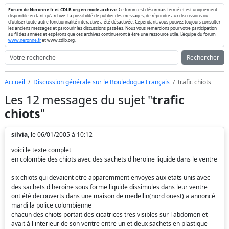
Forum de Neronne.fr et CDLB.org en mode archive
. Ce forum est désormais fermé et est uniquement
disponible en tant qu'archive. La possibilité de publier des messages, de répondre aux discussions ou
d'utiliser toute autre fonctionnalité interactive a été désactivée. Cependant, vous pouvez toujours consulter
les anciens messages et parcourir les discussions passées. Nous vous remercions pour votre participation
au fil des années et espérons que ces archives continueront à être une ressource utile. L'équipe du forum
www.neronne.fr
et www.cdlb.org.
Rechercher
Accueil
Discussion générale sur le Bouledogue Français
trafic chiots
Les 12 messages du sujet "
trafic
chiots
"
silvia
, le 06/01/2005 à 10:12
voici le texte complet
en colombie des chiots avec des sachets d heroine liquide dans le ventre
six chiots qui devaient etre apparemment envoyes aux etats unis avec
des sachets d heroine sous forme liquide dissimules dans leur ventre
ont été decouverts dans une maison de medellin(nord ouest) a annoncé
mardi la police colombienne
chacun des chiots portait des cicatrices tres visibles sur l abdomen et
avait à l interieur de son ventre entre un et deux sachets en plastique