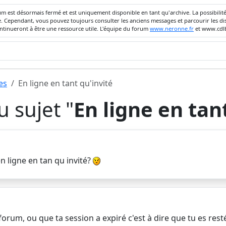
um est désormais fermé et est uniquement disponible en tant qu'archive. La possibili
ivée. Cependant, vous pouvez toujours consulter les anciens messages et parcourir les
ontinueront à être une ressource utile. L'équipe du forum
www.neronne.fr
et www.cdlb
es
En ligne en tant qu'invité
 sujet "
En ligne en tan
en ligne en tan qu invité?
 forum, ou que ta session a expiré c'est à dire que tu es res