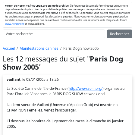
Forum de Neronne.fr et CDLB.org en mode archive
. Ce forum est désormais fermé et est uniquement
disponible en tant qu'archive. La possibilité de publier des messages, de répondre aux discussions ou
d'utiliser toute autre fonctionnalité interactive a été désactivée. Cependant, vous pouvez toujours consulter
les anciens messages et parcourir les discussions passées. Nous vous remercions pour votre participation
au fil des années et espérons que ces archives continueront à être une ressource utile. L'équipe du forum
www.neronne.fr
et www.cdlb.org.
Rechercher
Accueil
Manifestations canines
Paris Dog Show 2005
Les 12 messages du sujet "
Paris Dog
Show 2005
"
vaillant
, le 08/01/2005 à 18:26
La Société Canine de l'Ile-de-France (
http://www.sc-if.org/
) organise au
Parc Floral de Vincennes le PARIS DOG SHOW ce week end.
La demi-soeur de Vaillant (Universe d'Apollon Grab) est inscrite en
CHAMPION Femelles. Venez l'encourager.
Ci dessous les horaires de jugement des races le dimanche 09 janvier
2005: