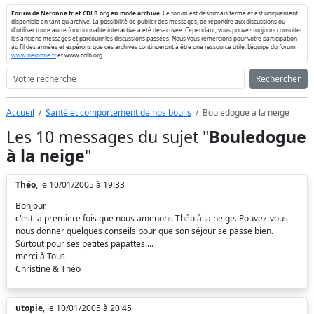
Forum de Neronne.fr et CDLB.org en mode archive
. Ce forum est désormais fermé et est uniquement
disponible en tant qu'archive. La possibilité de publier des messages, de répondre aux discussions ou
d'utiliser toute autre fonctionnalité interactive a été désactivée. Cependant, vous pouvez toujours consulter
les anciens messages et parcourir les discussions passées. Nous vous remercions pour votre participation
au fil des années et espérons que ces archives continueront à être une ressource utile. L'équipe du forum
www.neronne.fr
et www.cdlb.org.
Rechercher
Accueil
Santé et comportement de nos boulis
Bouledogue à la neige
Les 10 messages du sujet "
Bouledogue
à la neige
"
Théo
, le 10/01/2005 à 19:33
Bonjour,
c'est la premiere fois que nous amenons Théo à la neige. Pouvez-vous
nous donner quelques conseils pour que son séjour se passe bien.
Surtout pour ses petites papattes....
merci à Tous
Christine & Théo
utopie
, le 10/01/2005 à 20:45