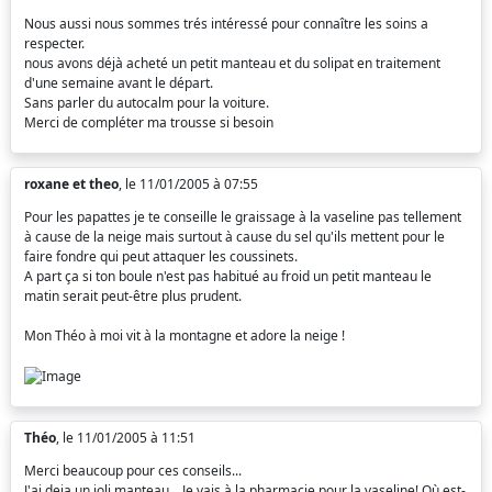
Nous aussi nous sommes trés intéressé pour connaître les soins a
respecter.
nous avons déjà acheté un petit manteau et du solipat en traitement
d'une semaine avant le départ.
Sans parler du autocalm pour la voiture.
Merci de compléter ma trousse si besoin
roxane et theo
, le 11/01/2005 à 07:55
Pour les papattes je te conseille le graissage à la vaseline pas tellement
à cause de la neige mais surtout à cause du sel qu'ils mettent pour le
faire fondre qui peut attaquer les coussinets.
A part ça si ton boule n'est pas habitué au froid un petit manteau le
matin serait peut-être plus prudent.
Mon Théo à moi vit à la montagne et adore la neige !
Théo
, le 11/01/2005 à 11:51
Merci beaucoup pour ces conseils...
J'ai deja un joli manteau....Je vais à la pharmacie pour la vaseline! Où est-