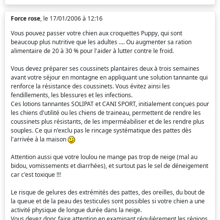
Force rose
, le 17/01/2006 à 12:16
Vous pouvez passer votre chien aux croquettes Puppy, qui sont
beaucoup plus nutritive que les adultes .... Ou augmenter sa ration
alimentaire de 20 à 30 % pour l'aider à lutter contre le froid.
Vous devez préparer ses coussinets plantaires deux à trois semaines
avant votre séjour en montagne en appliquant une solution tannante qui
renforce la résistance des coussinets. Vous évitez ainsi les
fendillements, les blessures et les infections.
Ces lotions tannantes SOLIPAT et CANI SPORT, initialement conçues pour
les chiens d'utilité ou les chiens de traineau, permettent de rendre les
coussinets plus résistants, de les imperméabiliser et de les rendre plus
souples. Ce qui n'exclu pas le rincage systématique des pattes dès
l'arrivée à la maison
Attention aussi que votre loulou ne mange pas trop de neige (mal au
bidou, vomissements et diarrhées), et surtout pas le sel de déneigement
car c'est toxique !!!
Le risque de gelures des extrémités des pattes, des oreilles, du bout de
la queue et de la peau des testicules sont possibles si votre chien a une
activité physique de longue durée dans la neige.
Vous devez donc faire attention en examinant régulièrement les régions