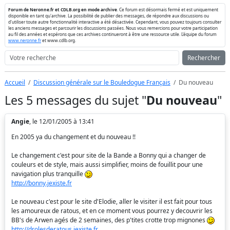
Forum de Neronne.fr et CDLB.org en mode archive
. Ce forum est désormais fermé et est uniquement
disponible en tant qu'archive. La possibilité de publier des messages, de répondre aux discussions ou
d'utiliser toute autre fonctionnalité interactive a été désactivée. Cependant, vous pouvez toujours consulter
les anciens messages et parcourir les discussions passées. Nous vous remercions pour votre participation
au fil des années et espérons que ces archives continueront à être une ressource utile. L'équipe du forum
www.neronne.fr
et www.cdlb.org.
Rechercher
Accueil
Discussion générale sur le Bouledogue Français
Du nouveau
Les 5 messages du sujet "
Du nouveau
"
Angie
, le 12/01/2005 à 13:41
En 2005 ya du changement et du nouveau !!
Le changement c'est pour site de la Bande a Bonny qui a changer de
couleurs et de style, mais aussi simplifier, moins de fouillit pour une
navigation plus tranquille
http://bonny.jexiste.fr
Le nouveau c'est pour le site d'Elodie, aller le visiter il est fait pour tous
les amoureux de ratous, et en ce moment vous pourrez y decouvrir les
BB's de Arwen agés de 2 semaines, des p'tites crotte trop mignones
http://drolesderatous.jexiste.fr