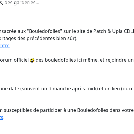
, des garderies...
acrée aux "Bouledofolies" sur le site de Patch & Upla CDL
portages des précédentes bien sûr).
.htm
orum officiel
des bouledofolies ici même, et rejoindre un
 une date (souvent un dimanche après-midi) et un lieu (qui c
susceptibles de participer à une Bouledofolies dans votre 
ts
.