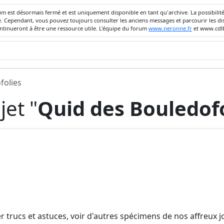
um est désormais fermé et est uniquement disponible en tant qu'archive. La possibili
ivée. Cependant, vous pouvez toujours consulter les anciens messages et parcourir les
ontinueront à être une ressource utile. L'équipe du forum
www.neronne.fr
et www.cdlb
folies
et "
Quid des Bouledof
trucs et astuces, voir d'autres spécimens de nos affreux jo