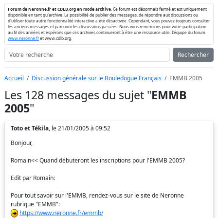
Forum de Neronne.fr et CDLB.org en mode archive
. Ce forum est désormais fermé et est uniquement
disponible en tant qu'archive. La possibilité de publier des messages, de répondre aux discussions ou
d'utiliser toute autre fonctionnalité interactive a été désactivée. Cependant, vous pouvez toujours consulter
les anciens messages et parcourir les discussions passées. Nous vous remercions pour votre participation
au fil des années et espérons que ces archives continueront à être une ressource utile. L'équipe du forum
www.neronne.fr
et www.cdlb.org.
Rechercher
Accueil
Discussion générale sur le Bouledogue Français
EMMB 2005
Les 128 messages du sujet "
EMMB
2005
"
Toto et Tékila
, le 21/01/2005 à 09:52
Bonjour,
Romain<< Quand débuteront les inscriptions pour l'EMMB 2005?
Edit par Romain:
Pour tout savoir sur l'EMMB, rendez-vous sur le site de Neronne
rubrique "EMMB":
https://www.neronne.fr/emmb/