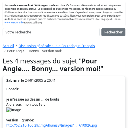
Forum de Neronne.fr et CDLB.org en mode archive
. Ce forum est désormais fermé et est uniquement
disponible en tant qu'archive. La possibilité de publier des messages, de répondre aux discussions ou
d'utiliser toute autre fonctionnalité interactive a été désactivée. Cependant, vous pouvez toujours consulter
les anciens messages et parcourir les discussions passées. Nous vous remercions pour votre participation
au fil des années et espérons que ces archives continueront à être une ressource utile. L'équipe du forum
www.neronne.fr
et www.cdlb.org.
Rechercher
Accueil
Discussion générale sur le Bouledogue Français
Pour Angie.... Bonny... version moi!
Les 4 messages du sujet "
Pour
Angie.... Bonny... version moi!
"
Sabrina
, le 24/01/2005 à 20:41
Bonsoir!
je m'essaie au dessin .... de boulis!
Alors voici mon tout 1er:
version + grande:
http://62.210.160.29/ImgAlbums3/Images1 ... 610926.jpg