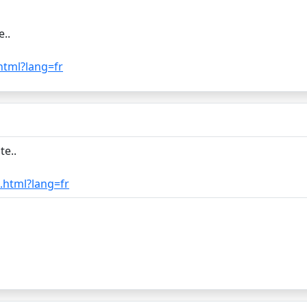
..
html?lang=fr
te..
.html?lang=fr