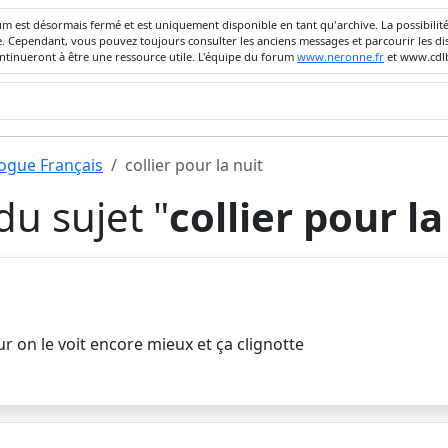
um est désormais fermé et est uniquement disponible en tant qu'archive. La possibili
ivée. Cependant, vous pouvez toujours consulter les anciens messages et parcourir les
ontinueront à être une ressource utile. L'équipe du forum
www.neronne.fr
et www.cdlb
dogue Français
collier pour la nuit
u sujet "
collier pour la
rieur on le voit encore mieux et ça clignotte