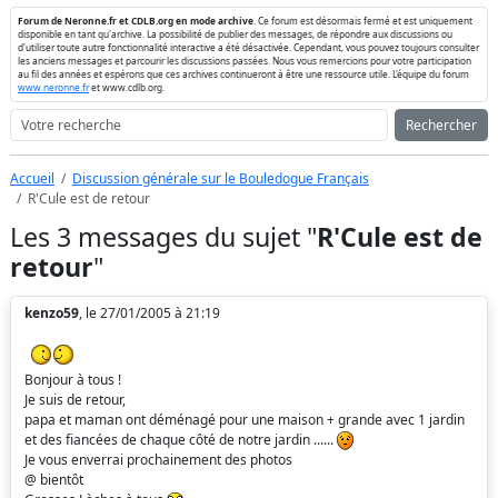
Forum de Neronne.fr et CDLB.org en mode archive
. Ce forum est désormais fermé et est uniquement
disponible en tant qu'archive. La possibilité de publier des messages, de répondre aux discussions ou
d'utiliser toute autre fonctionnalité interactive a été désactivée. Cependant, vous pouvez toujours consulter
les anciens messages et parcourir les discussions passées. Nous vous remercions pour votre participation
au fil des années et espérons que ces archives continueront à être une ressource utile. L'équipe du forum
www.neronne.fr
et www.cdlb.org.
Rechercher
Accueil
Discussion générale sur le Bouledogue Français
R'Cule est de retour
Les 3 messages du sujet "
R'Cule est de
retour
"
kenzo59
, le 27/01/2005 à 21:19
Bonjour à tous !
Je suis de retour,
papa et maman ont déménagé pour une maison + grande avec 1 jardin
et des fiancées de chaque côté de notre jardin ......
Je vous enverrai prochainement des photos
@ bientôt