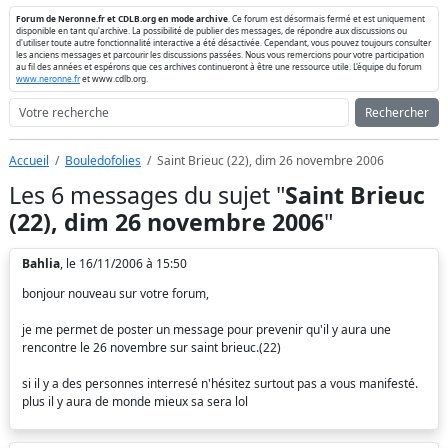
Forum de Neronne.fr et CDLB.org en mode archive
. Ce forum est désormais fermé et est uniquement
disponible en tant qu'archive. La possibilité de publier des messages, de répondre aux discussions ou
d'utiliser toute autre fonctionnalité interactive a été désactivée. Cependant, vous pouvez toujours consulter
les anciens messages et parcourir les discussions passées. Nous vous remercions pour votre participation
au fil des années et espérons que ces archives continueront à être une ressource utile. L'équipe du forum
www.neronne.fr
et www.cdlb.org.
Rechercher
Accueil
Bouledofolies
Saint Brieuc (22), dim 26 novembre 2006
Les 6 messages du sujet "
Saint Brieuc
(22), dim 26 novembre 2006
"
Bahlia
, le 16/11/2006 à 15:50
bonjour nouveau sur votre forum,
je me permet de poster un message pour prevenir qu'il y aura une
rencontre le 26 novembre sur saint brieuc.(22)
si il y a des personnes interresé n'hésitez surtout pas a vous manifesté.
plus il y aura de monde mieux sa sera lol