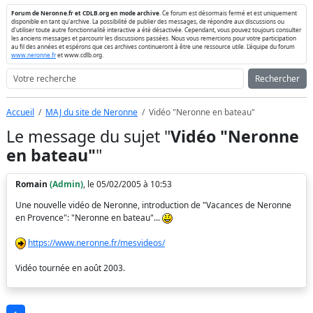
Forum de Neronne.fr et CDLB.org en mode archive
. Ce forum est désormais fermé et est uniquement
disponible en tant qu'archive. La possibilité de publier des messages, de répondre aux discussions ou
d'utiliser toute autre fonctionnalité interactive a été désactivée. Cependant, vous pouvez toujours consulter
les anciens messages et parcourir les discussions passées. Nous vous remercions pour votre participation
au fil des années et espérons que ces archives continueront à être une ressource utile. L'équipe du forum
www.neronne.fr
et www.cdlb.org.
Rechercher
Accueil
MAJ du site de Neronne
Vidéo "Neronne en bateau"
Le message du sujet "
Vidéo "Neronne
en bateau"
"
Romain
(Admin)
, le 05/02/2005 à 10:53
Une nouvelle vidéo de Neronne, introduction de "Vacances de Neronne
en Provence": "Neronne en bateau"...
https://www.neronne.fr/mesvideos/
Vidéo tournée en août 2003.