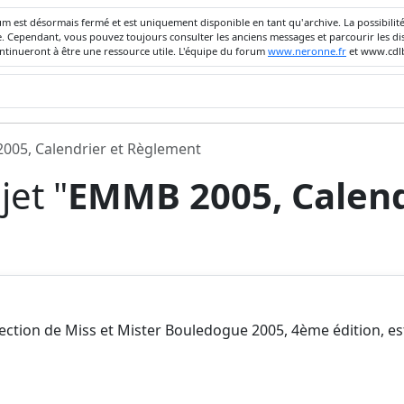
um est désormais fermé et est uniquement disponible en tant qu'archive. La possibili
ivée. Cependant, vous pouvez toujours consulter les anciens messages et parcourir les
ontinueront à être une ressource utile. L'équipe du forum
www.neronne.fr
et www.cdlb
05, Calendrier et Règlement
et "
EMMB 2005, Calend
ection de Miss et Mister Bouledogue 2005, 4ème édition, est