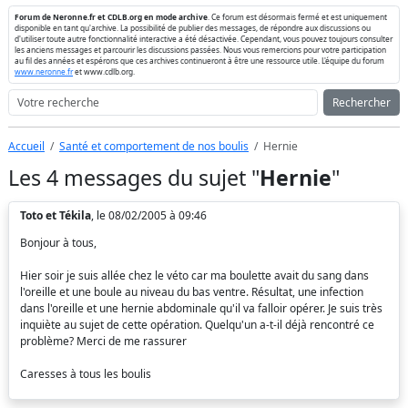
Forum de Neronne.fr et CDLB.org en mode archive
. Ce forum est désormais fermé et est uniquement
disponible en tant qu'archive. La possibilité de publier des messages, de répondre aux discussions ou
d'utiliser toute autre fonctionnalité interactive a été désactivée. Cependant, vous pouvez toujours consulter
les anciens messages et parcourir les discussions passées. Nous vous remercions pour votre participation
au fil des années et espérons que ces archives continueront à être une ressource utile. L'équipe du forum
www.neronne.fr
et www.cdlb.org.
Rechercher
Accueil
Santé et comportement de nos boulis
Hernie
Les 4 messages du sujet "
Hernie
"
Toto et Tékila
, le 08/02/2005 à 09:46
Bonjour à tous,
Hier soir je suis allée chez le véto car ma boulette avait du sang dans
l'oreille et une boule au niveau du bas ventre. Résultat, une infection
dans l'oreille et une hernie abdominale qu'il va falloir opérer. Je suis très
inquiète au sujet de cette opération. Quelqu'un a-t-il déjà rencontré ce
problème? Merci de me rassurer
Caresses à tous les boulis