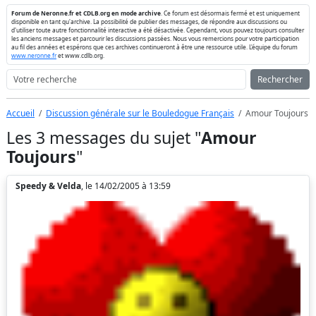
Forum de Neronne.fr et CDLB.org en mode archive
. Ce forum est désormais fermé et est uniquement
disponible en tant qu'archive. La possibilité de publier des messages, de répondre aux discussions ou
d'utiliser toute autre fonctionnalité interactive a été désactivée. Cependant, vous pouvez toujours consulter
les anciens messages et parcourir les discussions passées. Nous vous remercions pour votre participation
au fil des années et espérons que ces archives continueront à être une ressource utile. L'équipe du forum
www.neronne.fr
et www.cdlb.org.
Rechercher
Accueil
Discussion générale sur le Bouledogue Français
Amour Toujours
Les 3 messages du sujet "
Amour
Toujours
"
Speedy & Velda
, le 14/02/2005 à 13:59