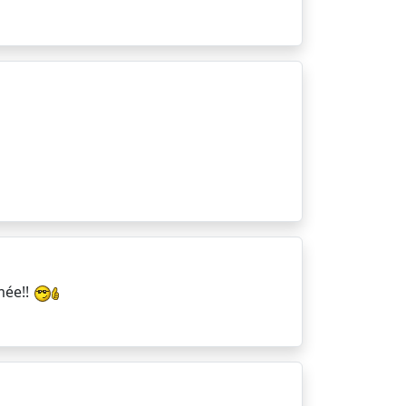
mée!!