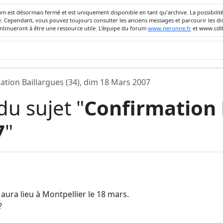
um est désormais fermé et est uniquement disponible en tant qu'archive. La possibili
ivée. Cependant, vous pouvez toujours consulter les anciens messages et parcourir les
ontinueront à être une ressource utile. L'équipe du forum
www.neronne.fr
et www.cdlb
ation Baillargues (34), dim 18 Mars 2007
u sujet "
Confirmation B
7
"
 aura lieu à Montpellier le 18 mars.
?