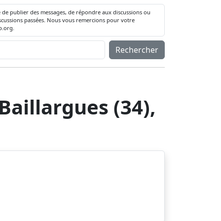
té de publier des messages, de répondre aux discussions ou
 discussions passées. Nous vous remercions pour votre
.org.
Rechercher
aillargues (34),