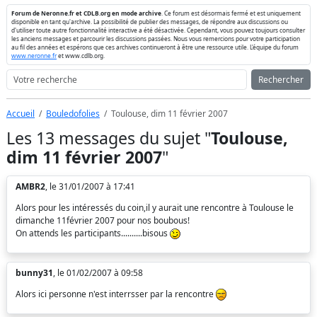
Forum de Neronne.fr et CDLB.org en mode archive
. Ce forum est désormais fermé et est uniquement
disponible en tant qu'archive. La possibilité de publier des messages, de répondre aux discussions ou
d'utiliser toute autre fonctionnalité interactive a été désactivée. Cependant, vous pouvez toujours consulter
les anciens messages et parcourir les discussions passées. Nous vous remercions pour votre participation
au fil des années et espérons que ces archives continueront à être une ressource utile. L'équipe du forum
www.neronne.fr
et www.cdlb.org.
Rechercher
Accueil
Bouledofolies
Toulouse, dim 11 février 2007
Les 13 messages du sujet "
Toulouse,
dim 11 février 2007
"
AMBR2
, le 31/01/2007 à 17:41
Alors pour les intéressés du coin,il y aurait une rencontre à Toulouse le
dimanche 11février 2007 pour nos boubous!
On attends les participants..........bisous
bunny31
, le 01/02/2007 à 09:58
Alors ici personne n'est interrsser par la rencontre