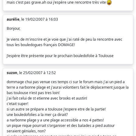
mais c'est pas grave.ah oui j'espère une rencontre très vite
aurélie
, le 19/02/2007 à 16:03
Bonjour,
Je viens de m'inscrire et je voie que j'ai raté de peu la rencontre avec
tous les bouledogues français DOMAGE!
J'espère être présente pour le prochain bouledofolie à Toulouse
suzon
, le 25/02/2007 à 12:52
dommage chui pas venue ces temps ci sur le forum mais j'ai un pied a
terre a narbonne plage et j'aurai volontiers fait le déplacement jusque la
bas toulouse n'est pas tres loin!
j'ai fait celui de st etienne avec brooks et austin!
c'etait super!
si un autre se prépare a toulouse j'espere etre de la partie!
une bouledofolies a la mer ça dirait?
a narbonne plage y a une plage accessible a nos 4 pattes!
un pique nique pourrait s'organiser et des balades a pied autour
seraient géniales, non?