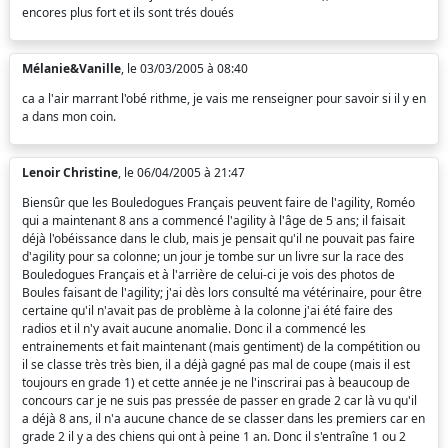
encores plus fort et ils sont trés doués
Mélanie&Vanille
, le 03/03/2005 à 08:40
ca a l'air marrant l'obé rithme, je vais me renseigner pour savoir si il y en
a dans mon coin.
Lenoir Christine
, le 06/04/2005 à 21:47
Biensûr que les Bouledogues Français peuvent faire de l'agility, Roméo
qui a maintenant 8 ans a commencé l'agility à l'âge de 5 ans; il faisait
déjà l'obéissance dans le club, mais je pensait qu'il ne pouvait pas faire
d'agility pour sa colonne; un jour je tombe sur un livre sur la race des
Bouledogues Français et à l'arrière de celui-ci je vois des photos de
Boules faisant de l'agility; j'ai dès lors consulté ma vétérinaire, pour être
certaine qu'il n'avait pas de problème à la colonne j'ai été faire des
radios et il n'y avait aucune anomalie. Donc il a commencé les
entrainements et fait maintenant (mais gentiment) de la compétition ou
il se classe très très bien, il a déjà gagné pas mal de coupe (mais il est
toujours en grade 1) et cette année je ne l'inscrirai pas à beaucoup de
concours car je ne suis pas pressée de passer en grade 2 car là vu qu'il
a déjà 8 ans, il n'a aucune chance de se classer dans les premiers car en
grade 2 il y a des chiens qui ont à peine 1 an. Donc il s'entraîne 1 ou 2