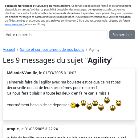
Forum de Neronne.fr et CDLB.org en mode archive
. Ce forum est désormais fermé et est uniquement
disponible en tant qu'archive. La possibilité de publier des messages, de répondre aux discussions ou
d'utiliser toute autre fonctionnalité interactive a été désactivée. Cependant, vous pouvez toujours consulter
les anciens messages et parcourir les discussions passées. Nous vous remercions pour votre participation
au fil des années et espérons que ces archives continueront à être une ressource utile. L'équipe du forum
www.neronne.fr
et www.cdlb.org.
Rechercher
Accueil
Santé et comportement de nos boulis
Agility
Les 9 messages du sujet "
Agility
"
Mélanie&Vanille
, le 01/03/2005 à 10:03
J'aimerais faire de l'agility avec ma boulette est ce que ca n'est pas
déconseillé du fait de leurs problèmes pour respirer?
Ca nous ferait plaisir à toute les deux d'en faire car la miss a
énormément besoin de se dépenser.
utopie
, le 01/03/2005 à 22:24