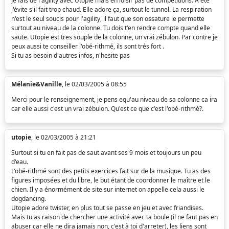
Je fais de l'agility avec Utopie mais en loisir pas de competitions. A été
j'évite s'il fait trop chaud. Elle adore ça, surtout le tunnel. La respiration
n'est le seul soucis pour l'agility, il faut que son ossature le permette
surtout au niveau de la colonne. Tu dois t'en rendre compte quand elle
saute. Utopie est tres souple de la colonne, un vrai zébulon. Par contre je
peux aussi te conseiller l'obé-rithmé, ils sont trés fort .
Si tu as besoin d'autres infos, n'hesite pas
Mélanie&Vanille
, le 02/03/2005 à 08:55
Merci pour le renseignement, je pens equ'au niveau de sa colonne ca ira
car elle aussi c'est un vrai zébulon. Qu'est ce que c'est l'obé-rithmé?.
utopie
, le 02/03/2005 à 21:21
Surtout si tu en fait pas de saut avant ses 9 mois et toujours un peu
d'eau.
L'obé-rithmé sont des petits exercices fait sur de la musique. Tu as des
figures imposées et du libre, le but étant de coordonner le maître et le
chien. Il y a énormément de site sur internet on appelle cela aussi le
dogdancing.
Utopie adore twister, en plus tout se passe en jeu et avec friandises.
Mais tu as raison de chercher une activité avec ta boule (il ne faut pas en
abuser car elle ne dira jamais non, c'est à toi d'arreter), les liens sont