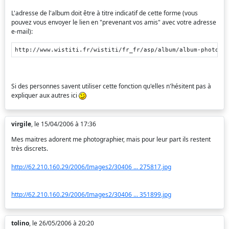
L'adresse de l'album doit être à titre indicatif de cette forme (vous
pouvez vous envoyer le lien en "prevenant vos amis" avec votre adresse
e-mail):
http://www.wistiti.fr/wistiti/fr_fr/asp/album/album-photo-G
Si des personnes savent utiliser cette fonction qu'elles n'hésitent pas à
expliquer aux autres ici
virgile
, le 15/04/2006 à 17:36
Mes maitres adorent me photographier, mais pour leur part ils restent
très discrets.
http://62.210.160.29/2006/Images2/30406 ... 275817.jpg
http://62.210.160.29/2006/Images2/30406 ... 351899.jpg
tolino
, le 26/05/2006 à 20:20