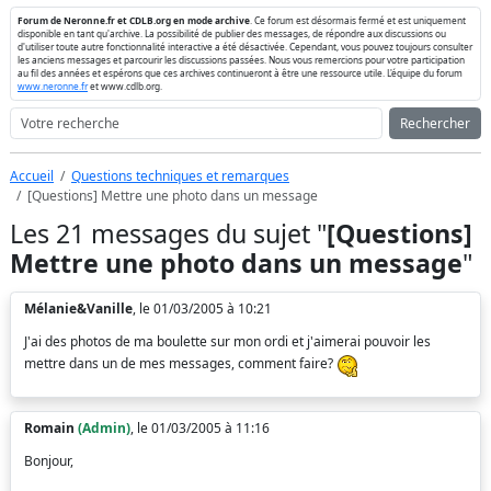
Forum de Neronne.fr et CDLB.org en mode archive
. Ce forum est désormais fermé et est uniquement
disponible en tant qu'archive. La possibilité de publier des messages, de répondre aux discussions ou
d'utiliser toute autre fonctionnalité interactive a été désactivée. Cependant, vous pouvez toujours consulter
les anciens messages et parcourir les discussions passées. Nous vous remercions pour votre participation
au fil des années et espérons que ces archives continueront à être une ressource utile. L'équipe du forum
www.neronne.fr
et www.cdlb.org.
Rechercher
Accueil
Questions techniques et remarques
[Questions] Mettre une photo dans un message
Les 21 messages du sujet "
[Questions]
Mettre une photo dans un message
"
Mélanie&Vanille
, le 01/03/2005 à 10:21
J'ai des photos de ma boulette sur mon ordi et j'aimerai pouvoir les
mettre dans un de mes messages, comment faire?
Romain
(Admin)
, le 01/03/2005 à 11:16
Bonjour,