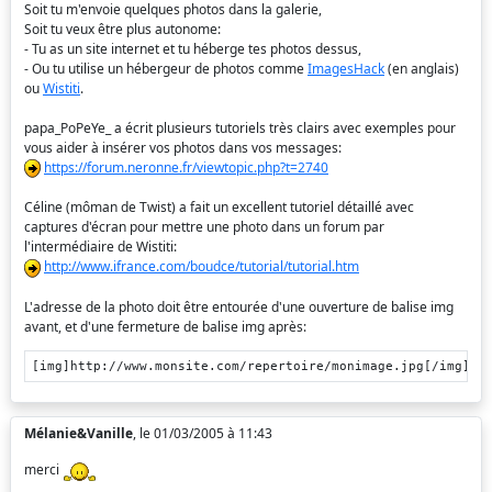
Soit tu m'envoie quelques photos dans la galerie,
Soit tu veux être plus autonome:
- Tu as un site internet et tu héberge tes photos dessus,
- Ou tu utilise un hébergeur de photos comme
ImagesHack
(en anglais)
ou
Wistiti
.
papa_PoPeYe_ a écrit plusieurs tutoriels très clairs avec exemples pour
vous aider à insérer vos photos dans vos messages:
https://forum.neronne.fr/viewtopic.php?t=2740
Céline (môman de Twist) a fait un excellent tutoriel détaillé avec
captures d'écran pour mettre une photo dans un forum par
l'intermédiaire de Wistiti:
http://www.ifrance.com/boudce/tutorial/tutorial.htm
L'adresse de la photo doit être entourée d'une ouverture de balise img
avant, et d'une fermeture de balise img après:
[img]http://www.monsite.com/repertoire/monimage.jpg[/img]
Mélanie&Vanille
, le 01/03/2005 à 11:43
merci