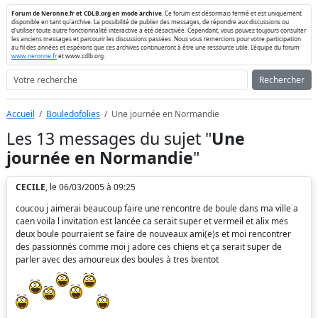
Forum de Neronne.fr et CDLB.org en mode archive
. Ce forum est désormais fermé et est uniquement
disponible en tant qu'archive. La possibilité de publier des messages, de répondre aux discussions ou
d'utiliser toute autre fonctionnalité interactive a été désactivée. Cependant, vous pouvez toujours consulter
les anciens messages et parcourir les discussions passées. Nous vous remercions pour votre participation
au fil des années et espérons que ces archives continueront à être une ressource utile. L'équipe du forum
www.neronne.fr
et www.cdlb.org.
Rechercher
Accueil
Bouledofolies
Une journée en Normandie
Les 13 messages du sujet "
Une
journée en Normandie
"
CECILE
, le 06/03/2005 à 09:25
coucou j aimerai beaucoup faire une rencontre de boule dans ma ville a
caen voila l invitation est lancée ca serait super et vermeil et alix mes
deux boule pourraient se faire de nouveaux ami(e)s et moi rencontrer
des passionnés comme moi j adore ces chiens et ça serait super de
parler avec des amoureux des boules à tres bientot