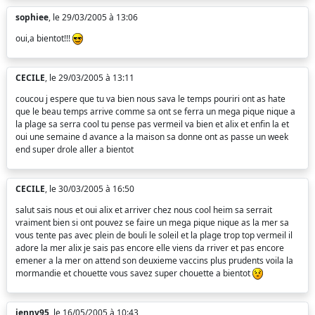
sophiee
, le 29/03/2005 à 13:06
oui,a bientot!!!
CECILE
, le 29/03/2005 à 13:11
coucou j espere que tu va bien nous sava le temps pouriri ont as hate
que le beau temps arrive comme sa ont se ferra un mega pique nique a
la plage sa serra cool tu pense pas vermeil va bien et alix et enfin la et
oui une semaine d avance a la maison sa donne ont as passe un week
end super drole aller a bientot
CECILE
, le 30/03/2005 à 16:50
salut sais nous et oui alix et arriver chez nous cool heim sa serrait
vraiment bien si ont pouvez se faire un mega pique nique as la mer sa
vous tente pas avec plein de bouli le soleil et la plage trop top vermeil il
adore la mer alix je sais pas encore elle viens da rriver et pas encore
emener a la mer on attend son deuxieme vaccins plus prudents voila la
mormandie et chouette vous savez super chouette a bientot
jenny95
, le 16/05/2005 à 10:43