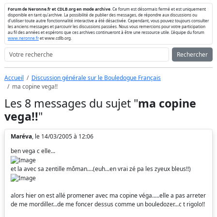
Forum de Neronne.fr et CDLB.org en mode archive
. Ce forum est désormais fermé et est uniquement
disponible en tant qu'archive. La possibilité de publier des messages, de répondre aux discussions ou
d'utiliser toute autre fonctionnalité interactive a été désactivée. Cependant, vous pouvez toujours consulter
les anciens messages et parcourir les discussions passées. Nous vous remercions pour votre participation
au fil des années et espérons que ces archives continueront à être une ressource utile. L'équipe du forum
www.neronne.fr
et www.cdlb.org.
Rechercher
Accueil
Discussion générale sur le Bouledogue Français
ma copine vega!!
Les 8 messages du sujet "
ma copine
vega!!
"
Maréva
, le 14/03/2005 à 12:06
ben vega c elle...
et la avec sa zentille môman....(euh...en vrai zé pa les zyeux bleus!!)
alors hier on est allé promener avec ma copine véga.....elle a pas arreter
de me mordiller...de me foncer dessus comme un bouledozer...c t rigolo!!