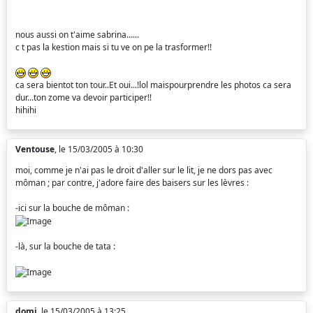
nous aussi on t'aime sabrina......
c t pas la kestion mais si tu ve on pe la trasformer!!
ca sera bientot ton tour..Et oui...!lol maispourprendre les photos ca sera
dur...ton zome va devoir participer!!
hihihi
Ventouse
, le 15/03/2005 à 10:30
moi, comme je n'ai pas le droit d'aller sur le lit, je ne dors pas avec
môman ; par contre, j'adore faire des baisers sur les lèvres :
-ici sur la bouche de môman :
-là, sur la bouche de tata :
domi
, le 15/03/2005 à 13:25