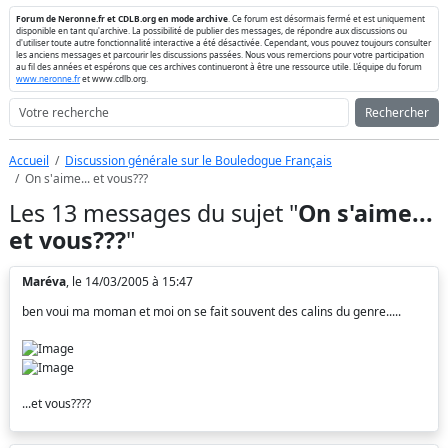
Forum de Neronne.fr et CDLB.org en mode archive
. Ce forum est désormais fermé et est uniquement
disponible en tant qu'archive. La possibilité de publier des messages, de répondre aux discussions ou
d'utiliser toute autre fonctionnalité interactive a été désactivée. Cependant, vous pouvez toujours consulter
les anciens messages et parcourir les discussions passées. Nous vous remercions pour votre participation
au fil des années et espérons que ces archives continueront à être une ressource utile. L'équipe du forum
www.neronne.fr
et www.cdlb.org.
Rechercher
Accueil
Discussion générale sur le Bouledogue Français
On s'aime... et vous???
Les 13 messages du sujet "
On s'aime...
et vous???
"
Maréva
, le 14/03/2005 à 15:47
ben voui ma moman et moi on se fait souvent des calins du genre.....
...et vous????