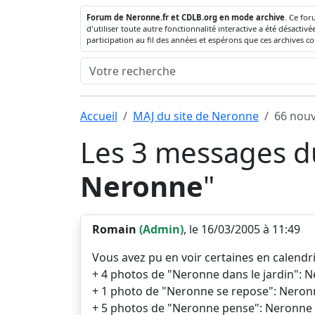
Forum de Neronne.fr et CDLB.org en mode archive
. Ce for
d'utiliser toute autre fonctionnalité interactive a été désact
participation au fil des années et espérons que ces archives c
Accueil
MAJ du site de Neronne
66 nouv
Les 3 messages du
Neronne
"
Romain
(Admin)
, le 16/03/2005 à 11:49
Vous avez pu en voir certaines en calendri
+ 4 photos de "Neronne dans le jardin": N
+ 1 photo de "Neronne se repose": Neronn
+ 5 photos de "Neronne pense": Neronne