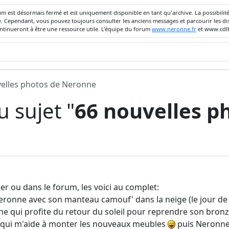
um est désormais fermé et est uniquement disponible en tant qu'archive. La possibili
ivée. Cependant, vous pouvez toujours consulter les anciens messages et parcourir les
ontinueront à être une ressource utile. L'équipe du forum
www.neronne.fr
et www.cdlb
elles photos de Neronne
 sujet "
66 nouvelles p
er ou dans le forum, les voici au complet:
eronne avec son manteau camouf' dans la neige (le jour de l
e qui profite du retour du soleil pour reprendre son bro
 qui m'aide à monter les nouveaux meubles
puis Neronne 