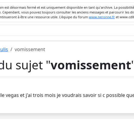
um est désormais fermé et est uniquement disponible en tant qu'archive. La possibili
ivée. Cependant, vous pouvez toujours consulter les anciens messages et parcourir les
ontinueront à être une ressource utile. L'équipe du forum
www.neronne.fr
et www.cdlb
ulis
vomissement
u sujet "
vomissement
le vegas et j'ai trois mois je voudrais savoir si c possible q