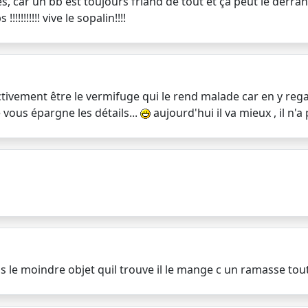
es, car un bb est toujours friand de tout et ça peut le derra
!!!!!!!!! vive le sopalin!!!!
ectivement être le vermifuge qui le rend malade car en y re
 vous épargne les détails...
aujourd'hui il va mieux , il n'a
s le moindre objet quil trouve il le mange c un ramasse tou