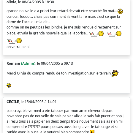
olivia
, le 08/04/2005 à 18:30
grande nouvelle > a priori leur retard devrait etre resorbé fin mai...
oui oui.. looool... chais pas comment ils vont faire mais c'est ce que la
dame de l'accueil m'a dit...
comme on ne peut pas les joindre, je me suis rendue directement sur
place, et vala la grande nouvelle que j'ai apprise..
on verra bien!
Romain
(Admin)
, le 09/04/2005 à 09:13
Merci Olivia du compte rendu de ton investigation sur le terrain
CECILE
, le 15/04/2005 à 14:01
pas croyable vermeil a ete tatouer par mon amie eleveur depuis
novenbre pas de nouvelle de sais papier alix elle sais fait pucer et hop j
ai resu tous sais papier en deux temps trois nouvement sais as rien mi
comprendre ???????? pourquoi sais aussi longt avec le tatouage et si
rapide avec la puce la je voudrai bien comprendre