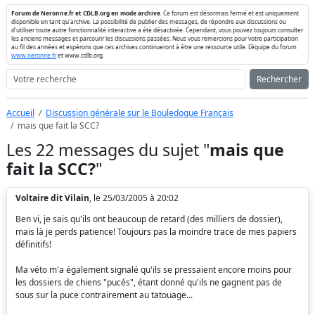
Forum de Neronne.fr et CDLB.org en mode archive
. Ce forum est désormais fermé et est uniquement
disponible en tant qu'archive. La possibilité de publier des messages, de répondre aux discussions ou
d'utiliser toute autre fonctionnalité interactive a été désactivée. Cependant, vous pouvez toujours consulter
les anciens messages et parcourir les discussions passées. Nous vous remercions pour votre participation
au fil des années et espérons que ces archives continueront à être une ressource utile. L'équipe du forum
www.neronne.fr
et www.cdlb.org.
Rechercher
Accueil
Discussion générale sur le Bouledogue Français
mais que fait la SCC?
Les 22 messages du sujet "
mais que
fait la SCC?
"
Voltaire dit Vilain
, le 25/03/2005 à 20:02
Ben vi, je sais qu'ils ont beaucoup de retard (des milliers de dossier),
mais là je perds patience! Toujours pas la moindre trace de mes papiers
définitifs!
Ma véto m'a également signalé qu'ils se pressaient encore moins pour
les dossiers de chiens "pucés", étant donné qu'ils ne gagnent pas de
sous sur la puce contrairement au tatouage...